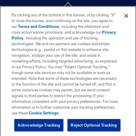
By clicking any of the buttons in this banner, or by clicking "X"
to close the banner, and continuing on the site, you agree to
our
Terms and Conditions
, including the arbitration and
class action waiver provisions, and acknowledge our
Privacy
Policy
, including the operation and use of tracking
technologies. We and our partners use cookies and similar
technologies (e.g., pixels) on this website to enhance site
© 2026 NFL Enterprises LLC. La NFL y el diseño de escudo NFL son
navigation, analyze your use of the site, and assist in
marcas registradas de la National Football League. Los nombres de
marketing efforts, including targeted advertising, as explained
equipos, logos y diseños de uniforme son marcas registradas de los equipos
in our Privacy Policy. You may “Reject Optional Tracking,”
indicados. El resto de marcas relacionadas a la NFL son marcas
though some site services may not be available or work as
registradas de la National Football League. El material videográfico es ©
NFL Productions LLC.
intended. Note that some of these technologies are necessary
to the function of the site and cannot be turned off, and that in
POLÍTICA DE PRIVACIDAD
some instances cookies may persist, but we send consent
signals to third parties to restrict the processing of your
TÉRMINOS DE SERVICIO
information consistent with your privacy preferences. For more
information or to further customize your tracking preferences,
YOUR PRIVACY CHOICES
use these
Cookie Settings
.
COOKIE SETTINGS
Acknowledge Tracking
Reject Optional Tracking