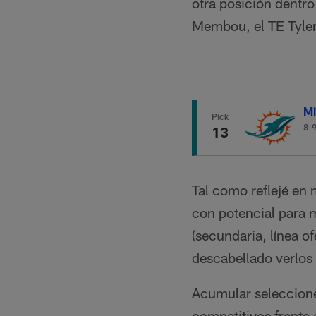
otra posición dentr
Membou, el TE Tyler
Mi
Pick
8-
13
Tal como reflejé en
con potencial para 
(secundaria, línea o
descabellado verlos 
Acumular seleccione
competitivos frente 