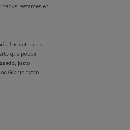
erbacks restantes en
ó a los veteranos
ierto que pocos
pasado, justo
los Giants están