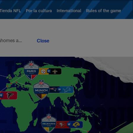
Tienda NFL
Por la cultura
International
Rules of the game
Week 9 brings the 10th round of the football version of a heavyweight bout between Patrick Mahomes and Josh Allen. Mahomes’ 5-4 head-to-head record looks modest at first glance, but it paints an incomplete picture of how lopsided this matchup of the league’s best quarterbacks has been. Allen is 4-1
spañol