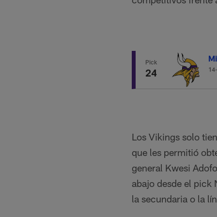
Mi
Pick
14
24
Los Vikings solo tie
que les permitió obt
general Kwesi Adof
abajo desde el pick 
la secundaria o la lí