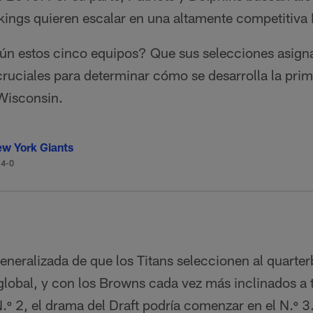
ikings quieren escalar en una altamente competitiva
n estos cinco equipos? Que sus selecciones asign
cruciales para determinar cómo se desarrolla la pri
 Wisconsin.
w York Giants
14-0
generalizada de que los Titans seleccionen al quar
global, y con los Browns cada vez más inclinados a t
N.º 2, el drama del Draft podría comenzar en el N.º 3