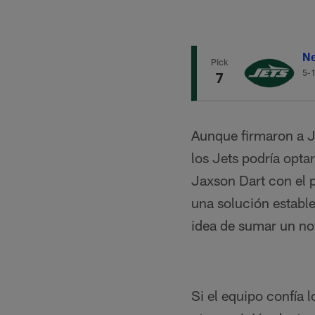
Ne
Pick
5-
7
Aunque firmaron a J
los Jets podría opt
Jaxson Dart con el p
una solución establ
idea de sumar un no
Si el equipo confía 