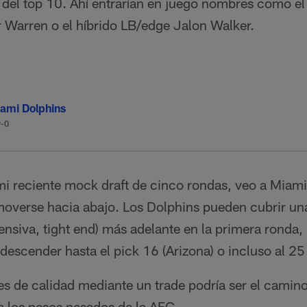
o del top 10. Ahí entrarían en juego nombres como 
 Warren o el híbrido LB/edge Jalon Walker.
ami Dolphins
9-0
 mi reciente mock draft de cinco rondas, veo a Mia
moverse hacia abajo. Los Dolphins pueden cubrir un
fensiva, tight end) más adelante en la primera ronda, 
descender hasta el pick 16 (Arizona) o incluso al 25
s de calidad mediante un trade podría ser el camin
a los pesos pesados de la AFC.