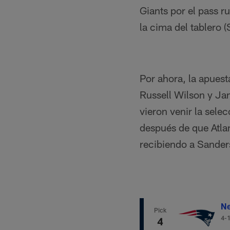
Giants por el pass r
la cima del tablero
Por ahora, la apuest
Russell Wilson y Ja
vieron venir la sele
después de que Atlan
recibiendo a Sander
Ne
Pick
4-
4