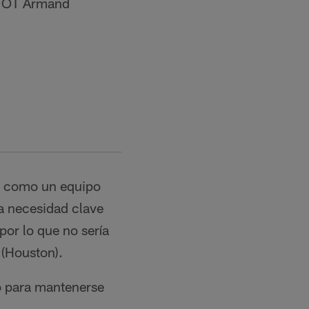
el OT Armand
mi como un equipo
a necesidad clave
por lo que no sería
 (Houston).
o para mantenerse